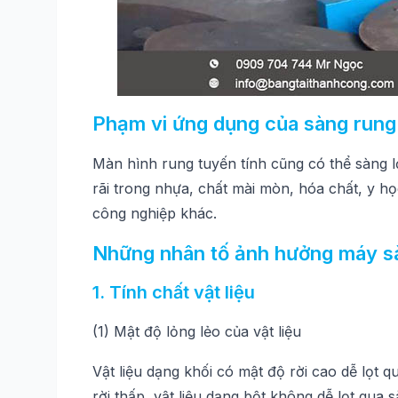
Phạm vi ứng dụng của sàng rung 
Màn hình rung tuyến tính cũng có thể sàng l
rãi trong nhựa, chất mài mòn, hóa chất, y h
công nghiệp khác.
Những nhân tố ảnh hưởng máy sàn
1. Tính chất vật liệu
(1) Mật độ lỏng lẻo của vật liệu
Vật liệu dạng khối có mật độ rời cao dễ lọt q
rời thấp, vật liệu dạng bột không dễ lọt qua