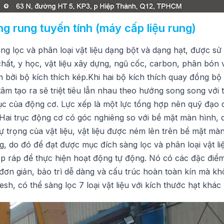
g rung tuyến tính (máy cấp liệu rung)
g lọc và phân loại vật liệu dạng bột và dạng hạt, được sử
hất, y học, vật liệu xây dựng, ngũ cốc, carbon, phân bón 
 bởi bộ kích thích kép.Khi hai bộ kích thích quay đồng bộ
tâm tạo ra sẽ triệt tiêu lẫn nhau theo hướng song song với 
ục của động cơ. Lực xếp là một lực tổng hợp nên quỹ đạo
ai trục động cơ có góc nghiêng so với bề mặt màn hình, d
ự trọng của vật liệu, vật liệu được ném lên trên bề mặt mà
, do đó để đạt được mục đích sàng lọc và phân loại vật li
p ráp để thực hiện hoạt động tự động. Nó có các đặc điểm
đơn giản, bảo trì dễ dàng và cấu trúc hoàn toàn kín mà kh
esh, có thể sàng lọc 7 loại vật liệu với kích thước hạt khác