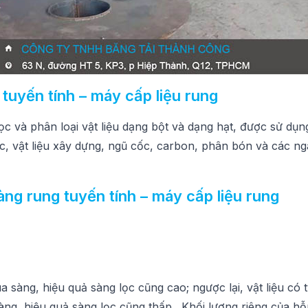
tuyến tính – máy cấp liệu rung
ọc và phân loại vật liệu dạng bột và dạng hạt, được sử dụn
ọc, vật liệu xây dựng, ngũ cốc, carbon, phân bón và các n
g rung tuyến tính – máy cấp liệu rung
ua sàng, hiệu quả sàng lọc cũng cao; ngược lại, vật liệu có 
 sàng, hiệu quả sàng lọc cũng thấp . Khối lượng riêng của h