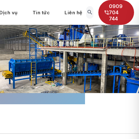
0909
704
Dịch vụ
Tin tức
Liên hệ
744