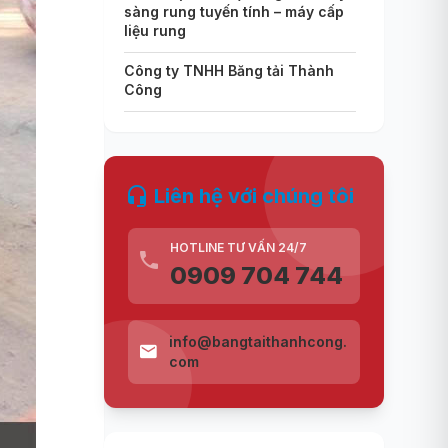
sàng rung tuyến tính – máy cấp
liệu rung
Công ty TNHH Băng tải Thành
Công
Liên hệ với chúng tôi
HOTLINE TƯ VẤN 24/7
0909 704 744
info@bangtaithanhcong.
com