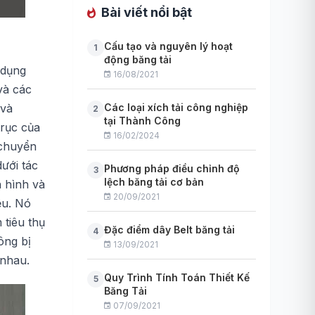
Bài viết nổi bật
Cấu tạo và nguyên lý hoạt
1
động băng tải
 dụng
16/08/2021
và các
 và
Các loại xích tải công nghiệp
2
tại Thành Công
trục của
16/02/2024
 chuyển
ưới tác
Phương pháp điều chỉnh độ
3
lệch băng tải cơ bản
n hình và
20/09/2021
ệu. Nó
 tiêu thụ
Đặc điểm dây Belt băng tải
4
ông bị
13/09/2021
 nhau.
Quy Trình Tính Toán Thiết Kế
5
Băng Tải
07/09/2021