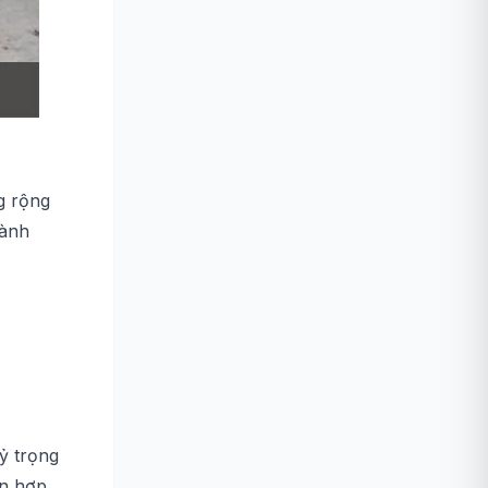
g rộng
gành
tỷ trọng
ỗn hợp