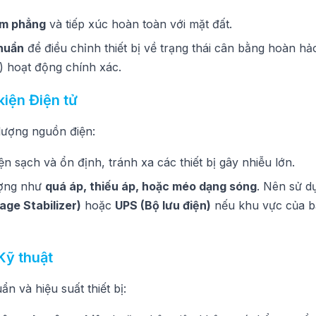
ằm phẳng
và tiếp xúc hoàn toàn với mặt đất.
huẩn
để điều chỉnh thiết bị về trạng thái cân bằng hoàn hả
l) hoạt động chính xác.
kiện Điện tử
 lượng nguồn điện:
 sạch và ổn định, tránh xa các thiết bị gây nhiễu lớn.
ượng như
quá áp, thiếu áp, hoặc méo dạng sóng
. Nên sử d
age Stabilizer)
hoặc
UPS (Bộ lưu điện)
nếu khu vực của b
Kỹ thuật
n và hiệu suất thiết bị: