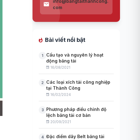
info@bangtaithanhcong.
com
Bài viết nổi bật
Cấu tạo và nguyên lý hoạt
1
động băng tải
16/08/2021
Các loại xích tải công nghiệp
2
tại Thành Công
16/02/2024
Phương pháp điều chỉnh độ
3
lệch băng tải cơ bản
20/09/2021
Đặc điểm dây Belt băng tải
4