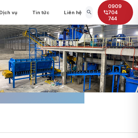
0909
704
Dịch vụ
Tin tức
Liên hệ
744