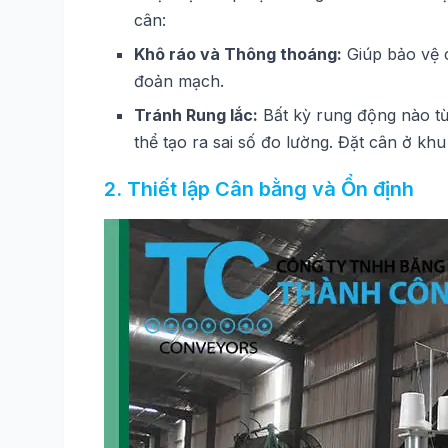
cân:
Khô ráo và Thông thoáng:
Giúp bảo vệ c
đoản mạch.
Tránh Rung lắc:
Bất kỳ rung động nào t
thể tạo ra sai số đo lường. Đặt cân ở kh
2. Thiết lập Cân bằng và Ổn định