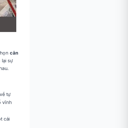
 chọn
cân
lại sự
hau.
về tự
ố vĩnh
t cái