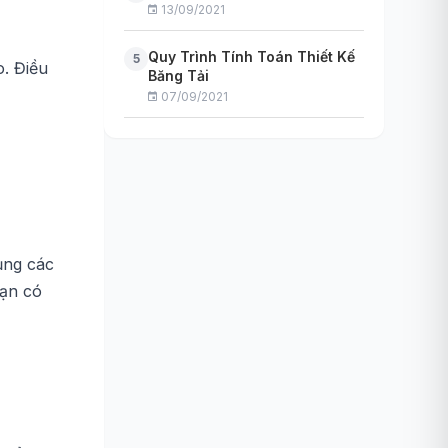
13/09/2021
Quy Trình Tính Toán Thiết Kế
5
o. Điều
Băng Tải
07/09/2021
ụng các
ạn có