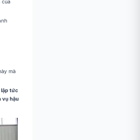
 của
ảnh
 này mà
lập tức
h vụ hậu