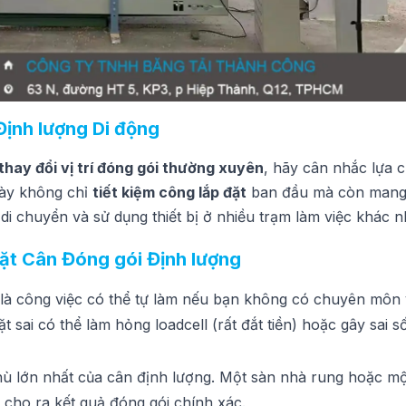
Định lượng Di động
thay đổi vị trí đóng gói thường xuyên
, hãy cân nhắc lựa
này không chỉ
tiết kiệm công lắp đặt
ban đầu mà còn mang 
 di chuyển và sử dụng thiết bị ở nhiều trạm làm việc khác n
ặt Cân Đóng gói Định lượng
là công việc có thể tự làm nếu bạn không có chuyên môn 
t sai có thể làm hỏng loadcell (rất đắt tiền) hoặc gây sai s
hù lớn nhất của cân định lượng. Một sàn nhà rung hoặc mộ
cho ra kết quả đóng gói chính xác.