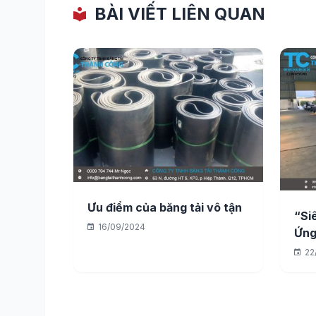
BÀI VIẾT LIÊN QUAN
Ưu điểm của băng tải vô tận
“Si
16/09/2024
Ứng
Tải
22
Côn