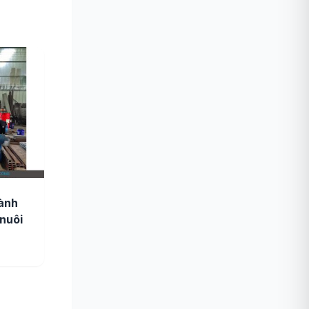
ành
nuôi