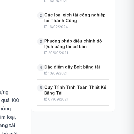
16/08/2021
Các loại xích tải công nghiệp
2
tại Thành Công
16/02/2024
Phương pháp điều chỉnh độ
3
lệch băng tải cơ bản
20/09/2021
Đặc điểm dây Belt băng tải
4
13/09/2021
Quy Trình Tính Toán Thiết Kế
5
đựng
Băng Tải
07/09/2021
g quá 100
không
m loại,
ăng tải
, bề mặt