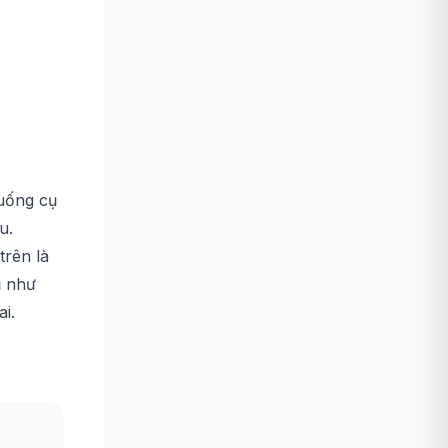
huống cụ
u.
trên là
ụ như
i.