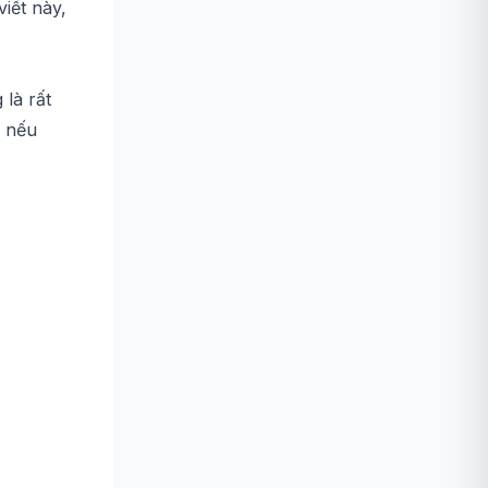
iết này,
là rất
, nếu