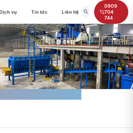
0909
704
Dịch vụ
Tin tức
Liên hệ
744