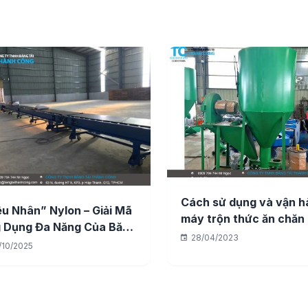
Cách sử dụng và vận h
êu Nhân” Nylon – Giải Mã
máy trộn thức ăn chăn 
 Dụng Đa Năng Của Băng
28/04/2023
 Nylon Trong Thế Giới
/10/2025
g Nghiệp!