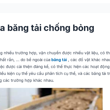
a băng tải chống bỏng
 nhiều trường hợp, vận chuyển được nhiều vật liệu, có th
hất rắn, … do bề ngoài của
băng tải
, các đồ vật khác nha
ệc được cải thiện đáng kể, có thể thực hiện các hoạt động 
điều kiện cụ thể yêu cầu phân tích cụ thể, và các băng tải 
g các trường hợp khác nhau.