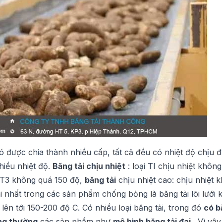
ó được chia thành nhiều cấp, tất cả đều có nhiệt độ chịu 
iều nhiệt độ.
Băng tải chịu nhiệt
: loại TI chịu nhiệt khôn
i T3 không quá 150 độ,
băng tải
chịu nhiệt cao: chịu nhiệt 
nhất trong các sản phẩm chống bỏng là băng tải lõi lưới ki
lên tới 150-200 độ C. Có nhiều loại băng tải, trong đó
có b
ông thường
các sản phẩm như
mô hình băng tải
đai
. Vì vậy