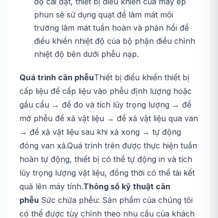
độ cài đặt, thiết bị điều khiển của máy ép
phun sẽ sử dụng quạt để làm mát môi
trường làm mát tuần hoàn và phản hồi để
điều khiển nhiệt độ của bộ phận điều chỉnh
nhiệt độ bên dưới phễu nạp.
Quá trình cân phễu
Thiết bị điều khiển thiết bị
cấp liệu để cấp liệu vào phễu định lượng hoặc
gầu cẩu → để đo và tích lũy trọng lượng → để
mở phễu để xả vật liệu → để xả vật liệu qua van
→ để xả vật liệu sau khi xả xong → tự động
đóng van xả.Quá trình trên được thực hiện tuần
hoàn tự động, thiết bị có thể tự động in và tích
lũy trọng lượng vật liệu, đồng thời có thể tải kết
quả lên máy tính.
Thông số kỹ thuật cân
phễu
Sức chứa phễu: Sản phẩm của chúng tôi
có thể được tùy chỉnh theo nhu cầu của khách