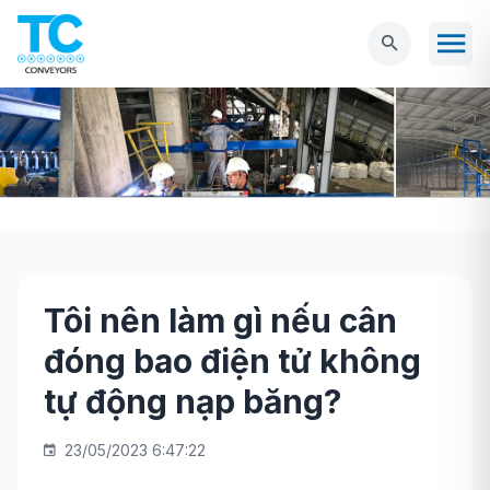
Tôi nên làm gì nếu cân
Trang chủ
Tin tức
Tôi nên làm gì nếu cân
đóng bao điện tử không
đóng bao điện tử không tự động nạp băng?
tự động nạp băng?
23/05/2023 6:47:22