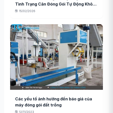
Tình Trạng Cân Đóng Gói Tự Động Không
Khởi Động Được?
15/02/2026
Các yếu tố ảnh hưởng đến báo giá của
máy đóng gói đất trồng
12/11/2023