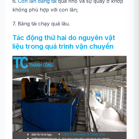
6.
Con lăn băng tải
quá nhỏ và sự quay ở khớp
không phù hợp với con lăn;
7. Băng tải chạy quá lâu.
Tác động thứ hai do nguyên vật
liệu trong quá trình vận chuyển