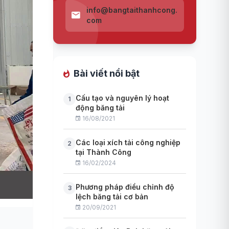
info@bangtaithanhcong.
com
Bài viết nổi bật
Cấu tạo và nguyên lý hoạt
1
động băng tải
16/08/2021
Các loại xích tải công nghiệp
2
tại Thành Công
16/02/2024
Phương pháp điều chỉnh độ
3
lệch băng tải cơ bản
20/09/2021