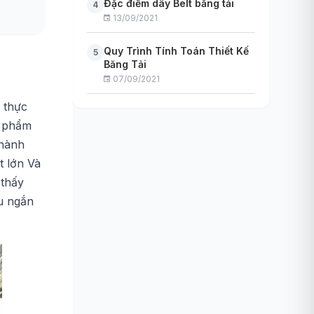
Đặc điểm dây Belt băng tải
4
13/09/2021
Quy Trình Tính Toán Thiết Kế
5
Băng Tải
07/09/2021
 thực
c phẩm
thành
t lớn Và
 thấy
u ngắn