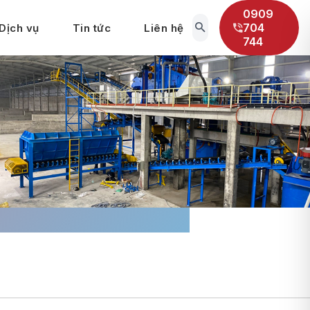
0909
704
Dịch vụ
Tin tức
Liên hệ
744