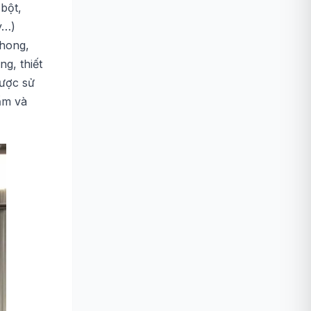
bột,
y…)
phong,
g, thiết
được sử
 ẩm và