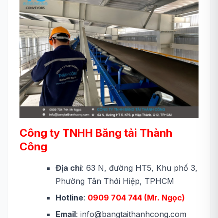
Công ty TNHH Băng tải Thành
Công
Địa chỉ
: 63 N, đường HT5, Khu phố 3,
Phường Tân Thới Hiệp, TPHCM
Hotline
:
0909 704 744 (Mr. Ngọc)
Email
: info@bangtaithanhcong.com