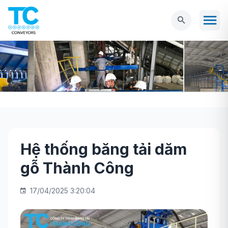
Hệ thống băng tải dăm
Trang chủ
BĂNG TẢI CÔNG NGHIỆP
Hệ
gỗ Thành Công
thống băng tải dăm gỗ Thành Công
17/04/2025 3:20:04