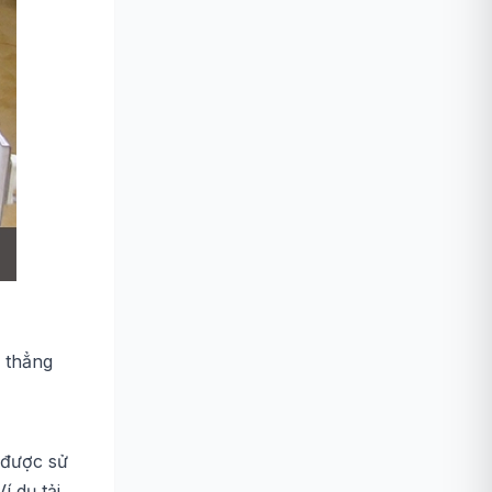
 thẳng
 được sử
 dụ tải