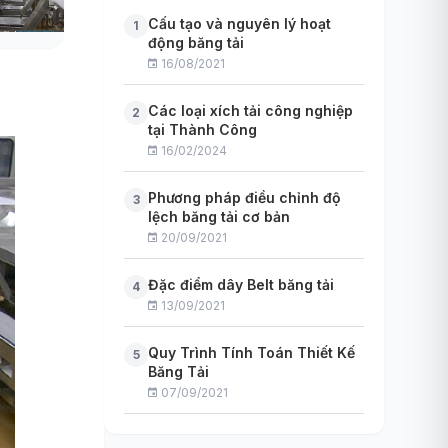
Cấu tạo và nguyên lý hoạt
1
động băng tải
16/08/2021
Các loại xích tải công nghiệp
2
tại Thành Công
16/02/2024
Phương pháp điều chỉnh độ
3
lệch băng tải cơ bản
20/09/2021
Đặc điểm dây Belt băng tải
4
13/09/2021
Quy Trình Tính Toán Thiết Kế
5
Băng Tải
07/09/2021