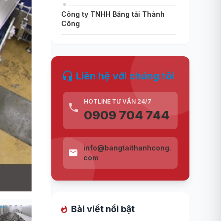
Công ty TNHH Băng tải Thành
Công
Liên hệ với chúng tôi
HOTLINE TƯ VẤN 24/7
0909 704 744
info@bangtaithanhcong.
com
Bài viết nổi bật