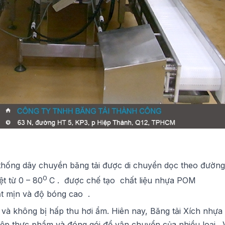
 thống dây chuyền băng tải được di chuyển dọc theo đường
0
t từ 0 – 80
C . được chế tạo chất liệu nhựa POM
t mịn và độ bóng cao .
 và không bị hấp thu hơi ẩm. Hiên nay, Băng tải Xích nhựa
p thực phẩm và đóng gói để vận chuyển của nhiều loại . Ví