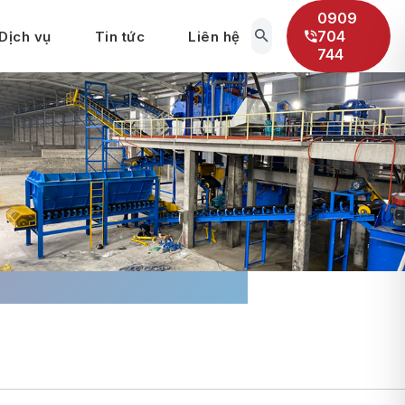
0909
704
Dịch vụ
Tin tức
Liên hệ
744