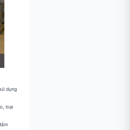
 sử dụng
, loại
 tấm