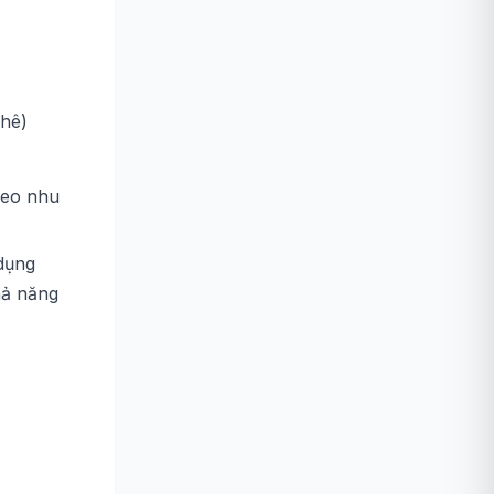
phê)
heo nhu
 dụng
hả năng