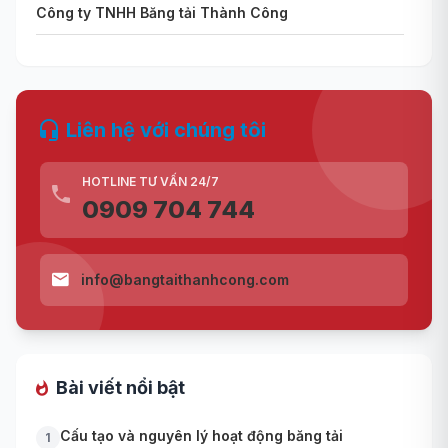
Công ty TNHH Băng tải Thành Công
Liên hệ với chúng tôi
HOTLINE TƯ VẤN 24/7
0909 704 744
info@bangtaithanhcong.com
Bài viết nổi bật
Cấu tạo và nguyên lý hoạt động băng tải
1