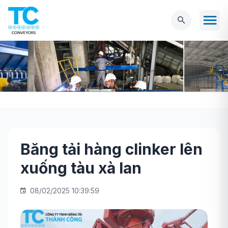
Băng tải hàng clinker lên
Trang chủ
BĂNG TẢI CÔNG NGHIỆP
Băng
xuống tàu xà lan
tải hàng clinker lên xuống tàu xà lan
08/02/2025 10:39:59