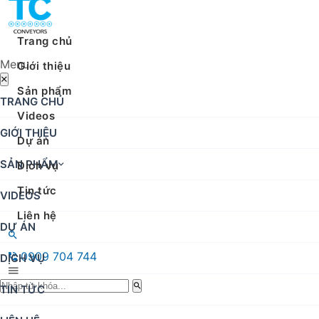
Trang chủ
Menu
Giới thiệu
Sản phẩm
TRANG CHỦ
Videos
GIỚI THIỆU
Dự án
SẢN PHẨM
Dịch vụ
Tin tức
VIDEOS
Liên hệ
DỰ ÁN
0909 704 744
DỊCH VỤ
TIN TỨC