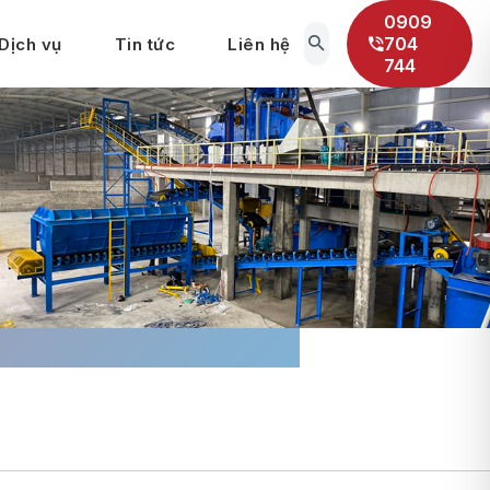
0909
704
Dịch vụ
Tin tức
Liên hệ
744