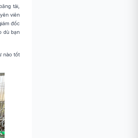
ăng tải,
yên viên
giám đốc
ho dù bạn
 nào tốt