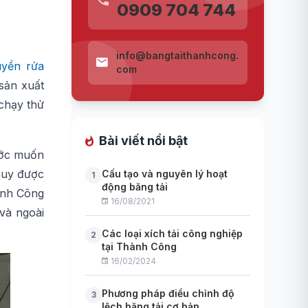
0909 704 744
info@bangtaithanhcong.
uyền rửa
com
sản xuất
chạy thử
Bài viết nổi bật
ước muốn
huy được
Cấu tạo và nguyên lý hoạt
1
động băng tải
hành Công
16/08/2021
và ngoài
Các loại xích tải công nghiệp
2
tại Thành Công
16/02/2024
Phương pháp điều chỉnh độ
3
lệch băng tải cơ bản