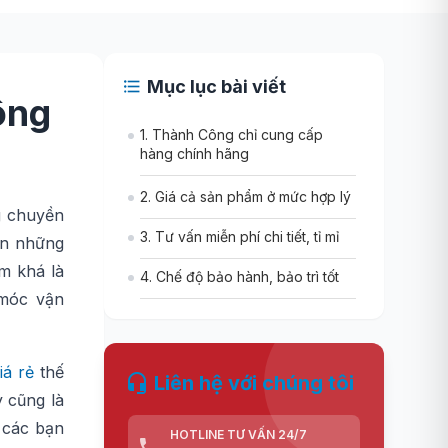
Mục lục bài viết
ông
1. Thành Công chỉ cung cấp
hàng chính hãng
2. Giá cả sản phẩm ở mức hợp lý
g chuyền
3. Tư vấn miễn phí chi tiết, tỉ mỉ
ến những
ẩm khá là
4. Chế độ bảo hành, bảo trì tốt
 móc vận
iá rẻ
thế
Liên hệ với chúng tôi
 cũng là
 các bạn
HOTLINE TƯ VẤN 24/7