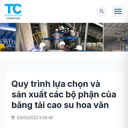
Quy trình lựa chọn và
Trang chủ
Tin tức
Quy trình lựa chọn và
sản xuất các bộ phận của
sản xuất các bộ phận của băng tải cao su hoa
văn
băng tải cao su hoa văn
09/01/2022 5:58:45