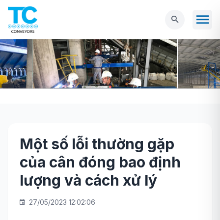
Một số lỗi thường gặp
Trang chủ
Tin tức
Một số lỗi thường gặp
của cân đóng bao định
của cân đóng bao định lượng và cách xử lý
lượng và cách xử lý
27/05/2023 12:02:06