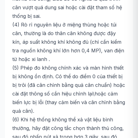
cân vượt quá dung sai hoặc cài đặt tham số hệ
thống bị sai.
(4) Rò rỉ nguyên liệu ở miệng thùng hoặc túi
cân, thường là do thân cân không được đậy
kín, áp suất không khí không đủ (chỉ cần kiểm
tra nguồn không khí lớn hơn 0,4 MP), van điện
từ hoặc xi lanh .
(5) Phép đo không chính xác và màn hình thiết
bị không ổn định. Có thể do điểm 0 của thiết bị
bị trôi (đã cân chỉnh bằng quả cân chuẩn) hoặc
cài đặt thông số cần hiệu chỉnh lại\hoặc cảm
biến lực bị lỗi (thay cảm biến và cân chỉnh bằng
quả cân).
(6) Khi hệ thống không thể xả vật liệu bình
thường, hãy đặt công tắc chọn thành thủ công,
sau đó nhấn nút xả trong hơn 3 giây, sau đó