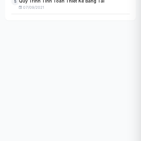
Quy Trình Tính Toán Thiết Kế Băng Tải
5
07/09/2021