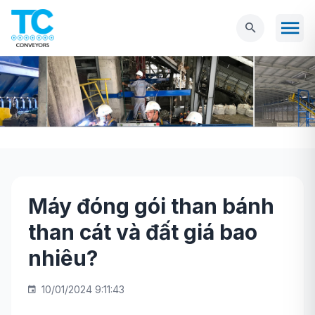
Máy đóng gói than bánh
Trang chủ
Tin tức
Máy đóng gói than bánh
than cát và đất giá bao
than cát và đất giá bao nhiêu?
nhiêu?
10/01/2024 9:11:43